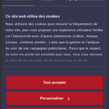
Demander un rappel
Ce site web utilise des cookies
Consultation écrite
250 €
Nous utilisons des cookies pour mesurer la fréquentation de
Etude de votre dossier + possibilité
TTC
notre site, pour vous proposer une expérience utilisateur fondée
d'ajout d'une pièce jointe
sur l’interactivité avec d’autres plateformes (vidéos, réseaux
Consulter par écrit
sociaux, contenus animés…) ainsi que la gestion et l’analyse
du suivi de nos campagnes publicitaires. Parce que le respect
de votre vie privée est essentiel pour nous, nous vous laissons
le choix de les accepter, de les refuser tous ou de les
paramétrer, à l’exception des cookies techniques strictement
Compétences
nécessaires au fonctionnement du site.
Tout accepter
Droit de la famille, des personnes et de leur patrimoine
Personnaliser
Droit du crédit et de la consommation