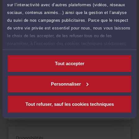
TTC
de 1.000 caractères)
sur l’interactivité avec d’autres plateformes (vidéos, réseaux
sociaux, contenus animés…) ainsi que la gestion et l’analyse
Poser une question
du suivi de nos campagnes publicitaires. Parce que le respect
de votre vie privée est essentiel pour nous, nous vous laissons
Consultation écrite
150 €
le choix de les accepter, de les refuser tous ou de les
Etude de votre dossier + possibilité
TTC
paramétrer, à l’exception des cookies techniques strictement
d'ajout d'une pièce jointe
nécessaires au fonctionnement du site.
Consulter par écrit
Tout accepter
Personnaliser
Langues
Tout refuser, sauf les cookies techniques
Disponibilités