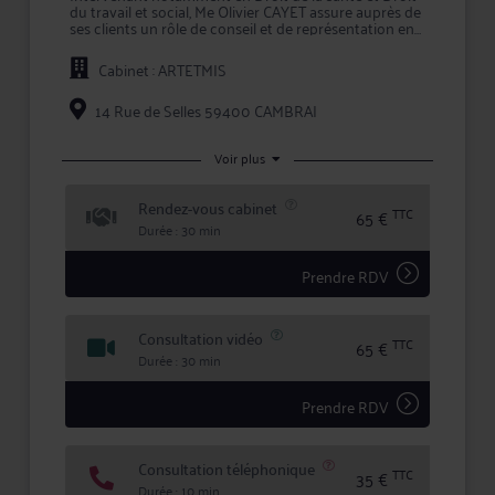
du travail et social, Me Olivier CAYET assure auprès de
ses clients un rôle de conseil et de représentation en
justice.
Cabinet : ARTETMIS
Le champ d'exercice de Maître CAYET s'étend des
prestations de conseil, comme les consultations
juridiques, aux mandats de représentation lors d'une
14 Rue de Selles 59400 CAMBRAI
procédure, en passant par la prise en charge des
démarches et formalités afférentes à chaque dossier.
Voir plus
En confiant un dossier à Maître CAYET, vous
bénéficiez d'une confidentialité totale dans le
Rendez-vous cabinet
traitement de votre dossier et des garanties qu'offre
TTC
65 €
la profession d'avocat en matière d'expertise et de
Durée : 30 min
sécurité.
Prendre RDV
Consultation vidéo
TTC
65 €
Durée : 30 min
Prendre RDV
Consultation téléphonique
TTC
35 €
Durée : 10 min