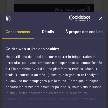
Demander un rappel
Question simple
25 €
Réponse concise à votre question (moins
TTC
de 1.000 caractères)
Consentement
Détails
À propos des cookies
Poser une question
Ce site web utilise des cookies
Consultation écrite
150 €
Nous utilisons des cookies pour mesurer la fréquentation de
Etude de votre dossier + possibilité
TTC
notre site, pour vous proposer une expérience utilisateur fondée
d'ajout d'une pièce jointe
sur l’interactivité avec d’autres plateformes (vidéos, réseaux
Consulter par écrit
sociaux, contenus animés…) ainsi que la gestion et l’analyse
du suivi de nos campagnes publicitaires. Parce que le respect
de votre vie privée est essentiel pour nous, nous vous laissons
Payer des honoraires ou une facture
Vous souhaitez payer une facture ou des
le choix de les accepter, de les refuser tous ou de les
honoraires à l’avocat par Carte Bancaire.
paramétrer, à l’exception des cookies techniques strictement
nécessaires au fonctionnement du site.
Payer