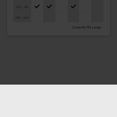
16h - 18h
18h - 20h
Contacter Me Lauga
Mentions légales
Politique de confidentialité
Politique des cookies
CGU avocat