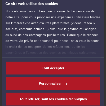
240 €
Durée : 30 min
Ce site web utilise des cookies
Nous utilisons des cookies pour mesurer la fréquentation de
Demander un rappel
notre site, pour vous proposer une expérience utilisateur fondée
sur l’interactivité avec d’autres plateformes (vidéos, réseaux
Payer des honoraires ou une facture
sociaux, contenus animés…) ainsi que la gestion et l’analyse
Vous souhaitez payer une facture ou des
honoraires à l’avocat par Carte Bancaire.
du suivi de nos campagnes publicitaires. Parce que le respect
de votre vie privée est essentiel pour nous, nous vous laissons
Payer
le choix de les accepter, de les refuser tous ou de les
paramétrer, à l’exception des cookies techniques strictement
nécessaires au fonctionnement du site.
Tout accepter
Compétences
Personnaliser
Droit immobilier
Tout refuser, sauf les cookies techniques