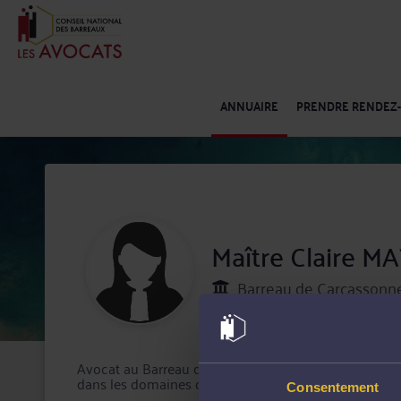
ANNUAIRE
PRENDRE RENDEZ
Maître Claire M
Barreau de Carcassonn
Avocat au Barreau de Carcassonne, Maître Claire MA
dans les domaines du Droit pénal et Droit de la famil
Consentement