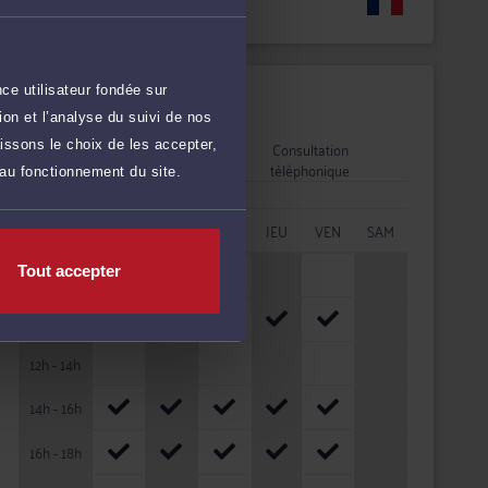
Langues
ce utilisateur fondée sur
Disponibilités
on et l’analyse du suivi de nos
Rendez-vous
Consultation
issons le choix de les accepter,
cabinet
téléphonique
 au fonctionnement du site.
HORAIRES
LUN
MAR
MER
JEU
VEN
SAM
08h - 10h
Tout accepter
10h - 12h
12h - 14h
14h - 16h
16h - 18h