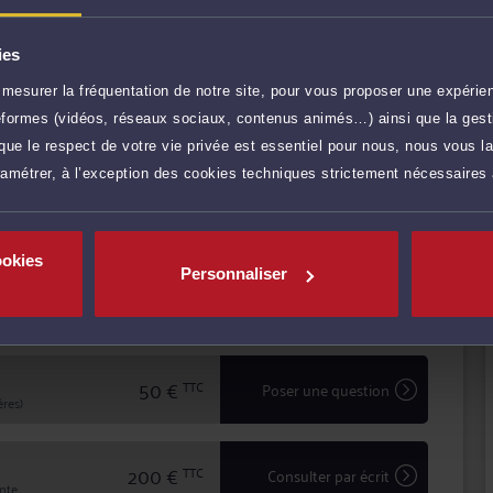
tence, Me MAYNIE vous conseille efficacement et vous
fendre vos intérêts.
ies
cun de ses clients en leur garantissant expertise
itement de leur dossier.
mesurer la fréquentation de notre site, pour vous proposer une expérien
ateformes (vidéos, réseaux sociaux, contenus animés…) ainsi que la gesti
ue le respect de votre vie privée est essentiel pour nous, nous vous la
r plus
ramétrer, à l’exception des cookies techniques strictement nécessaires
70 €
TTC
Prendre RDV
ookies
Personnaliser
60 €
TTC
Demander un rappel
50 €
TTC
Poser une question
res)
200 €
TTC
Consulter par écrit
inte