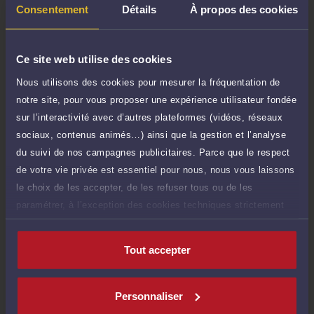
TTC
de 1.000 caractères)
Consentement
Détails
À propos des cookies
Poser une question
Ce site web utilise des cookies
Consultation écrite
250 €
Nous utilisons des cookies pour mesurer la fréquentation de
Etude de votre dossier + possibilité
TTC
notre site, pour vous proposer une expérience utilisateur fondée
d'ajout d'une pièce jointe
sur l’interactivité avec d’autres plateformes (vidéos, réseaux
Consulter par écrit
sociaux, contenus animés…) ainsi que la gestion et l’analyse
du suivi de nos campagnes publicitaires. Parce que le respect
de votre vie privée est essentiel pour nous, nous vous laissons
le choix de les accepter, de les refuser tous ou de les
paramétrer, à l’exception des cookies techniques strictement
Compétences
nécessaires au fonctionnement du site.
Tout accepter
Droit de la famille, des personnes et de leur patrimoine
Personnaliser
Droit pénal