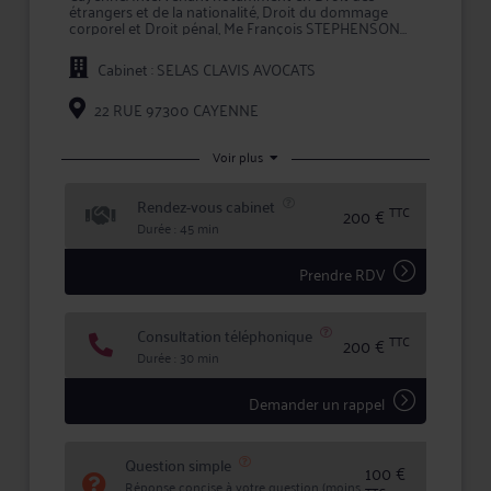
étrangers et de la nationalité, Droit du dommage
corporel et Droit pénal, Me François STEPHENSON
assure auprès de ses clients un rôle de conseil et de
représentation en justice.
Cabinet : SELAS CLAVIS AVOCATS
Pour toute problématique dans ses champs de
compétence, Me STEPHENSON vous conseille
22 RUE 97300 CAYENNE
efficacement et vous assiste en justice, que ce soit en
demande ou pour défendre vos intérêts.
Voir plus
Maître STEPHENSON met ses compétences au
service de chacun de ses clients en leur garantissant
Rendez-vous cabinet
expertise juridique, rigueur et confidentialité dans le
TTC
200 €
traitement de leur dossier.
Durée : 45 min
Prendre RDV
Consultation téléphonique
TTC
200 €
Durée : 30 min
Demander un rappel
Question simple
100 €
Réponse concise à votre question (moins