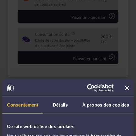
TTC
de 1.000 caractères)
Poser une question
Consultation écrite
200 €
Etude de votre dossier + possibilité
TTC
d'ajout d'une pièce jointe
Consulter par écrit
Compétences
Consentement
Détails
À propos des cookies
Droit de la famille, des personnes et de leur patrimoine
Ce site web utilise des cookies
Droit pénal