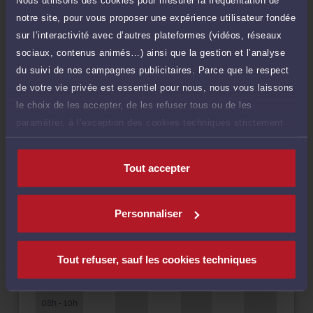
Nous utilisons des cookies pour mesurer la fréquentation de
notre site, pour vous proposer une expérience utilisateur fondée
Droit du dommage corporel
sur l’interactivité avec d’autres plateformes (vidéos, réseaux
sociaux, contenus animés…) ainsi que la gestion et l’analyse
du suivi de nos campagnes publicitaires. Parce que le respect
de votre vie privée est essentiel pour nous, nous vous laissons
Langues
le choix de les accepter, de les refuser tous ou de les
paramétrer, à l’exception des cookies techniques strictement
nécessaires au fonctionnement du site.
Tout accepter
Disponibilités
Personnaliser
Rendez-vous
Consultation
cabinet
téléphonique
Tout refuser, sauf les cookies techniques
HORAIRES
LUN
MAR
MER
JEU
VEN
SAM
08h - 10h