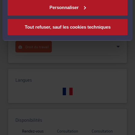
Personnaliser
Droit des enfants
Tout refuser, sauf les cookies techniques
Droit routier et de la circulation routière
Droit du travail
Langues
Disponibilités
Rendez-vous
Consultation
Consultation