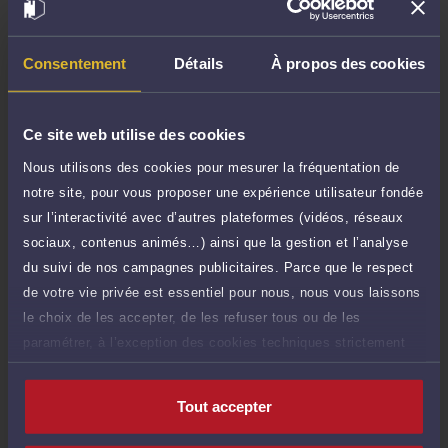
Demander un rappel
Consentement
Détails
À propos des cookies
Question simple
40 €
Réponse concise à votre question (moins
TTC
de 1.000 caractères)
Ce site web utilise des cookies
Nous utilisons des cookies pour mesurer la fréquentation de
Poser une question
notre site, pour vous proposer une expérience utilisateur fondée
sur l’interactivité avec d’autres plateformes (vidéos, réseaux
Consultation écrite
150 €
sociaux, contenus animés…) ainsi que la gestion et l’analyse
Etude de votre dossier + possibilité
TTC
d'ajout d'une pièce jointe
du suivi de nos campagnes publicitaires. Parce que le respect
de votre vie privée est essentiel pour nous, nous vous laissons
Consulter par écrit
le choix de les accepter, de les refuser tous ou de les
paramétrer, à l’exception des cookies techniques strictement
nécessaires au fonctionnement du site.
Tout accepter
Compétences