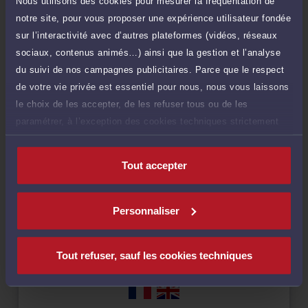
Nous utilisons des cookies pour mesurer la fréquentation de
notre site, pour vous proposer une expérience utilisateur fondée
sur l’interactivité avec d’autres plateformes (vidéos, réseaux
sociaux, contenus animés…) ainsi que la gestion et l’analyse
Compétences
du suivi de nos campagnes publicitaires. Parce que le respect
de votre vie privée est essentiel pour nous, nous vous laissons
le choix de les accepter, de les refuser tous ou de les
Droit de la famille, des personnes et de leur patrimoine
paramétrer, à l’exception des cookies techniques strictement
nécessaires au fonctionnement du site.
Droit pénal
Tout accepter
Droit rural
Personnaliser
Tout refuser, sauf les cookies techniques
Langues