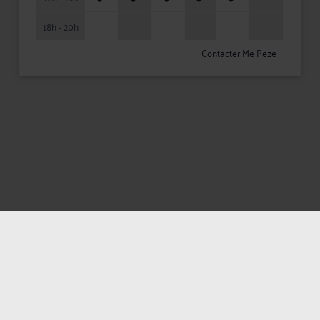
18h - 20h
Contacter Me Peze
Mentions légales
Politique de confidentialité
Politique des cookies
CGU avocat
CGUV Utilisateurs