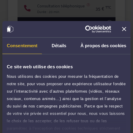
Consultation téléphonique
TTC
35 €
Durée : 20 min
Demander un rappel
Question simple
25 €
Consentement
Détails
À propos des cookies
Réponse concise à votre question (moins
TTC
de 1.000 caractères)
Poser une question
Ce site web utilise des cookies
Nous utilisons des cookies pour mesurer la fréquentation de
Consultation écrite
150 €
notre site, pour vous proposer une expérience utilisateur fondée
Etude de votre dossier + possibilité
TTC
sur l’interactivité avec d’autres plateformes (vidéos, réseaux
d'ajout d'une pièce jointe
sociaux, contenus animés…) ainsi que la gestion et l’analyse
Consulter par écrit
du suivi de nos campagnes publicitaires. Parce que le respect
de votre vie privée est essentiel pour nous, nous vous laissons
Payer des honoraires ou une facture
le choix de les accepter, de les refuser tous ou de les
Vous souhaitez payer une facture ou des
paramétrer, à l’exception des cookies techniques strictement
honoraires à l’avocat par Carte Bancaire.