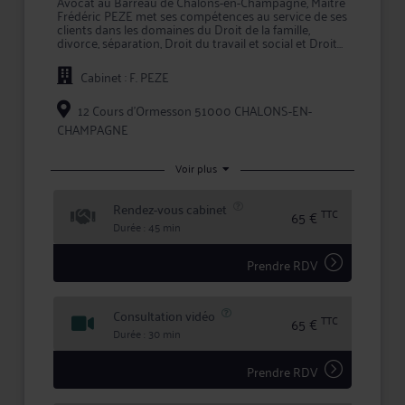
Avocat au Barreau de Chalons-en-Champagne, Maître
Frédéric PEZE met ses compétences au service de ses
clients dans les domaines du Droit de la famille,
divorce, séparation, Droit du travail et social et Droit
pénal général.
Cabinet : F. PEZE
Pour toute problématique dans ses champs de
compétence, Me PEZE vous conseille efficacement et
vous assiste en justice, que ce soit en demande ou
12 Cours d'Ormesson 51000 CHALONS-EN-
pour défendre vos intérêts.
CHAMPAGNE
En confiant un dossier à Maître PEZE, vous bénéficiez
d'une confidentialité totale dans le traitement de
Voir plus
votre dossier et des garanties qu'offre la profession
d'avocat en matière d'expertise et de sécurité.
Rendez-vous cabinet
TTC
65 €
Durée : 45 min
Prendre RDV
Consultation vidéo
TTC
65 €
Durée : 30 min
Prendre RDV