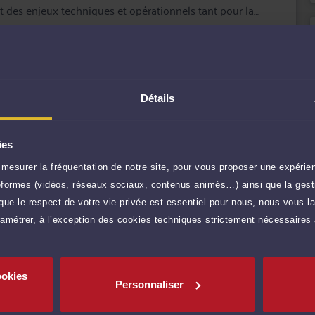
t des enjeux techniques et opérationnels tant pour la
 internationale, qu’en cas de litige.
les acteurs de l’économie sociale et solidaire et par les
de leur politique RSE, en matière de propriété
ujets comme la responsabilité élargie des producteurs
ble.
r plus
Détails
200 €
TTC
Prendre RDV
ies
mesurer la fréquentation de notre site, pour vous proposer une expérien
ateformes (vidéos, réseaux sociaux, contenus animés…) ainsi que la gesti
0 €
TTC
Prendre RDV
ue le respect de votre vie privée est essentiel pour nous, nous vous la
ramétrer, à l’exception des cookies techniques strictement nécessaires
40 €
TTC
Poser une question
res)
ookies
Personnaliser
500 €
TTC
Consulter par écrit
inte