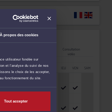
Langues
À propos des cookies
Disponibilités
Rendez-vous
Consultation
cabinet
vidéo
ce utilisateur fondée sur
on et l’analyse du suivi de nos
HORAIRES
LUN
MAR
MER
JEU
VEN
SAM
issons le choix de les accepter,
08h - 10h
 au fonctionnement du site.
10h - 12h
12h - 14h
Tout accepter
14h - 16h