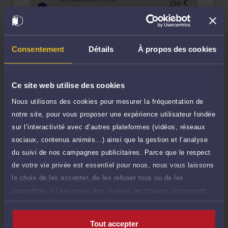
150 €
Etude de votre dossier + possibilité
TTC
d'ajout d'une pièce jointe
Consulter par écrit
Consentement
Détails
À propos des cookies
Voir sa Grille indicative des Honoraires
Ce site web utilise des cookies
Nous utilisons des cookies pour mesurer la fréquentation de
Compétences
notre site, pour vous proposer une expérience utilisateur fondée
sur l’interactivité avec d’autres plateformes (vidéos, réseaux
Droit de la famille, des personnes et de leur patrimoine
sociaux, contenus animés…) ainsi que la gestion et l’analyse
du suivi de nos campagnes publicitaires. Parce que le respect
de votre vie privée est essentiel pour nous, nous vous laissons
Mesures d'exécution forcée
le choix de les accepter, de les refuser tous ou de les
paramétrer, à l’exception des cookies techniques strictement
Droit du crédit et de la consommation
nécessaires au fonctionnement du site.
Tout accepter