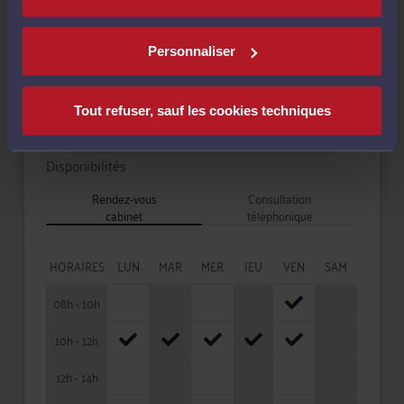
Langues
Personnaliser
Tout refuser, sauf les cookies techniques
Disponibilités
Rendez-vous
Consultation
cabinet
téléphonique
HORAIRES
LUN
MAR
MER
JEU
VEN
SAM
08h - 10h
10h - 12h
12h - 14h