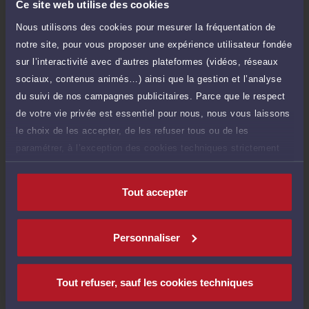
Ce site web utilise des cookies
honoraires à l’avocat par Carte Bancaire.
Nous utilisons des cookies pour mesurer la fréquentation de
Payer
notre site, pour vous proposer une expérience utilisateur fondée
sur l’interactivité avec d’autres plateformes (vidéos, réseaux
sociaux, contenus animés…) ainsi que la gestion et l’analyse
du suivi de nos campagnes publicitaires. Parce que le respect
de votre vie privée est essentiel pour nous, nous vous laissons
Compétences
le choix de les accepter, de les refuser tous ou de les
paramétrer, à l’exception des cookies techniques strictement
Construction
nécessaires au fonctionnement du site.
Tout accepter
Copropriété
Personnaliser
Baux d'habitation
Tout refuser, sauf les cookies techniques