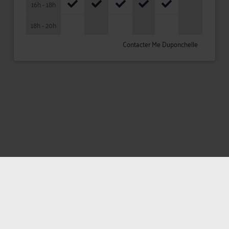
16h - 18h
18h - 20h
Contacter Me Duponchelle
Mentions légales
Politique de confidentialité
Politique des cookies
CGU avocat
CGUV Utilisateurs