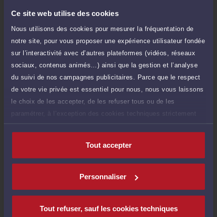
60 €
Réponse concise à votre question (moins
TTC
Ce site web utilise des cookies
de 1.000 caractères)
Nous utilisons des cookies pour mesurer la fréquentation de
Poser une question
notre site, pour vous proposer une expérience utilisateur fondée
sur l’interactivité avec d’autres plateformes (vidéos, réseaux
Consultation écrite
180 €
sociaux, contenus animés…) ainsi que la gestion et l’analyse
Etude de votre dossier + possibilité
TTC
du suivi de nos campagnes publicitaires. Parce que le respect
d'ajout d'une pièce jointe
de votre vie privée est essentiel pour nous, nous vous laissons
Consulter par écrit
le choix de les accepter, de les refuser tous ou de les
paramétrer, à l’exception des cookies techniques strictement
nécessaires au fonctionnement du site.
Tout accepter
Compétences
Personnaliser
Droit de la famille, divorce, séparation
Tout refuser, sauf les cookies techniques