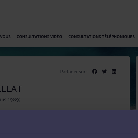
-VOUS
CONSULTATIONS VIDÉO
CONSULTATIONS TÉLÉPHONIQUES
Partager sur :
ELLAT
uis 1989)
T intervient tant en matière de conseil que de
avail et social et Droit de la famille, des personnes et