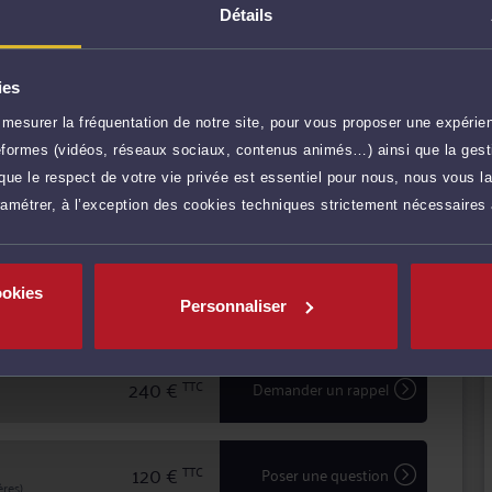
Détails
étence, Me CHELLAT vous conseille efficacement et
ur défendre vos intérêts.
transparence avec ses clients pour mettre
ies
URCOURONNES
iges, défendre leurs intérêts avec ténacité et efficacité.
mesurer la fréquentation de notre site, pour vous proposer une expérien
r plus
ateformes (vidéos, réseaux sociaux, contenus animés…) ainsi que la gesti
ue le respect de votre vie privée est essentiel pour nous, nous vous la
ramétrer, à l’exception des cookies techniques strictement nécessaires
240 €
TTC
Prendre RDV
ookies
240 €
TTC
Prendre RDV
Personnaliser
240 €
TTC
Demander un rappel
120 €
TTC
Poser une question
res)