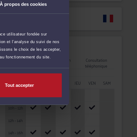
À propos des cookies
Langues
ce utilisateur fondée sur
on et l’analyse du suivi de nos
Disponibilités
issons le choix de les accepter,
 au fonctionnement du site.
Rendez-vous
Consultation
Consultation
cabinet
vidéo
téléphonique
HORAIRES
LUN
MAR
MER
JEU
VEN
SAM
Tout accepter
08h - 10h
10h - 12h
12h - 14h
14h - 16h