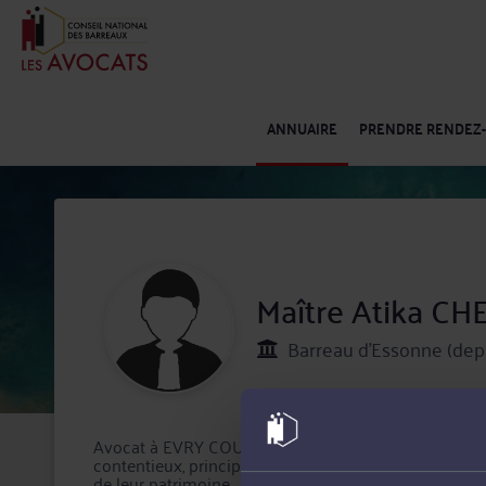
ANNUAIRE
PRENDRE RENDEZ
Maître Atika CH
Barreau d'Essonne (dep
Avocat à EVRY COURCOURONNES, Maître Atika CHELLA
contentieux, principalement en Droit pénal, Droit du tr
de leur patrimoine.