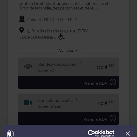
sont en Droit des étrangers et de la nationalité et
Droit de la famille, des personnes et de leur
patrimoine.
Cabinet : MENGELLE EMILY
Pour toute problématique dans ses champs de
compétence, Me MENGELLE vous conseille
efficacement et vous assiste en justice, que ce soit en
15 Rue des Mazières 91000 EVRY
demande ou pour défendre vos intérêts.
COURCOURONNES
En prenant conseil ou en confiant la défense de vos
intérêts à Me MENGELLE, vous bénéficiez d'une
Voir plus
écoute active, de compétences certifiées, et d'une
totale confidentialité dans le traitement de votre
dossier.
Rendez-vous cabinet
TTC
110 €
Durée : 60 min
Prendre RDV
Consultation vidéo
TTC
90 €
Durée : 30 min
Prendre RDV
Consultation téléphonique