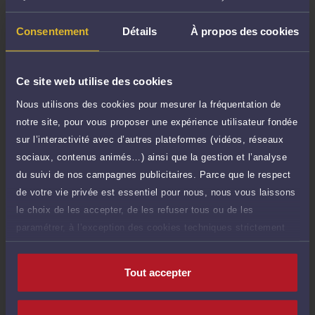
TTC
80 €
Durée : 20 min
Consentement
Détails
À propos des cookies
Demander un rappel
Question simple
Ce site web utilise des cookies
80 €
Réponse concise à votre question (moins
TTC
Nous utilisons des cookies pour mesurer la fréquentation de
de 1.000 caractères)
notre site, pour vous proposer une expérience utilisateur fondée
Poser une question
sur l’interactivité avec d’autres plateformes (vidéos, réseaux
sociaux, contenus animés…) ainsi que la gestion et l’analyse
Consultation écrite
du suivi de nos campagnes publicitaires. Parce que le respect
200 €
Etude de votre dossier + possibilité
TTC
de votre vie privée est essentiel pour nous, nous vous laissons
d'ajout d'une pièce jointe
le choix de les accepter, de les refuser tous ou de les
paramétrer, à l’exception des cookies techniques strictement
Consulter par écrit
nécessaires au fonctionnement du site.
Tout accepter