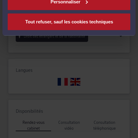
Compétences
Personnaliser
Droit de la famille, des personnes et de leur patrimoine
Tout refuser, sauf les cookies techniques
Droit des étrangers et de la nationalité
Langues
Disponibilités
Rendez-vous
Consultation
Consultation
cabinet
vidéo
téléphonique