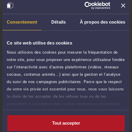
TTC
80 €
Durée : 30 min
Demander un rappel
Consentement
Détails
À propos des cookies
Question simple
80 €
Réponse concise à votre question (moins
TTC
Ce site web utilise des cookies
de 1.000 caractères)
Nous utilisons des cookies pour mesurer la fréquentation de
Poser une question
notre site, pour vous proposer une expérience utilisateur fondée
sur l’interactivité avec d’autres plateformes (vidéos, réseaux
Consultation écrite
500 €
sociaux, contenus animés…) ainsi que la gestion et l’analyse
Etude de votre dossier + possibilité
TTC
du suivi de nos campagnes publicitaires. Parce que le respect
d'ajout d'une pièce jointe
de votre vie privée est essentiel pour nous, nous vous laissons
Consulter par écrit
le choix de les accepter, de les refuser tous ou de les
paramétrer, à l’exception des cookies techniques strictement
nécessaires au fonctionnement du site.
Tout accepter