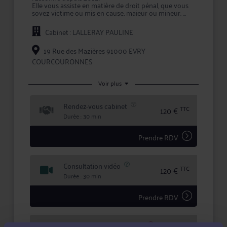
Elle vous assiste en matière de droit pénal, que vous
soyez victime ou mis en cause, majeur ou mineur.
Elle vous accompagne en matière d'assistance
éducative devant le Juge des enfants, ou vous
Cabinet : LALLERAY PAULINE
conseille afin de mettre en place une procédure
d'indemnisation de votre préjudice corporel suite à
une infraction ou un accident.
19 Rue des Mazières 91000 EVRY
COURCOURONNES
Voir plus
Rendez-vous cabinet
TTC
120 €
Durée : 30 min
Prendre RDV
Consultation vidéo
TTC
120 €
Durée : 30 min
Prendre RDV
Consultation téléphonique