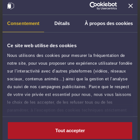
TTC
60 €
Durée : 15 min
Demander un rappel
Consentement
Détails
À propos des cookies
Question simple
40 €
Réponse concise à votre question (moins
TTC
Ce site web utilise des cookies
de 1.000 caractères)
Nous utilisons des cookies pour mesurer la fréquentation de
Poser une question
notre site, pour vous proposer une expérience utilisateur fondée
sur l’interactivité avec d’autres plateformes (vidéos, réseaux
Consultation écrite
150 €
sociaux, contenus animés…) ainsi que la gestion et l’analyse
Etude de votre dossier + possibilité
TTC
du suivi de nos campagnes publicitaires. Parce que le respect
d'ajout d'une pièce jointe
de votre vie privée est essentiel pour nous, nous vous laissons
Consulter par écrit
le choix de les accepter, de les refuser tous ou de les
paramétrer, à l’exception des cookies techniques strictement
nécessaires au fonctionnement du site.
Tout accepter