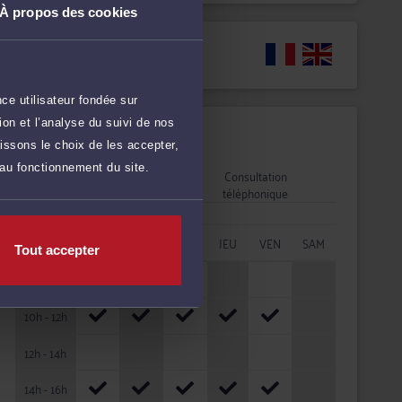
À propos des cookies
Langues
ce utilisateur fondée sur
on et l’analyse du suivi de nos
Disponibilités
issons le choix de les accepter,
 au fonctionnement du site.
Rendez-vous
Consultation
cabinet
téléphonique
HORAIRES
LUN
MAR
MER
JEU
VEN
SAM
Tout accepter
08h - 10h
10h - 12h
12h - 14h
14h - 16h