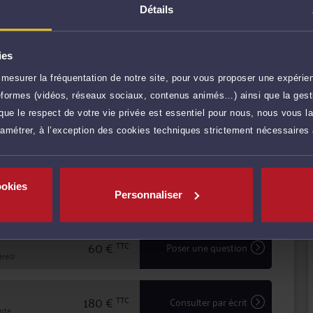
Détails
ies
NES
mesurer la fréquentation de notre site, pour vous proposer une expérien
r plus
ateformes (vidéos, réseaux sociaux, contenus animés…) ainsi que la gesti
ue le respect de votre vie privée est essentiel pour nous, nous vous la
ramétrer, à l’exception des cookies techniques strictement nécessaires
65 €
TTC
Prendre RDV
ookies
35 €
TTC
Demander un rappel
Personnaliser
60 €
TTC
Poser une question
res)
180 €
TTC
Consulter par écrit
inte