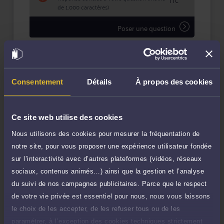
TTC
de 1.000 caractères)
Poser une question
Consultation écrite
210 €
Etude de votre dossier + possibilité
TTC
d'ajout d'une pièce jointe
Consentement
Détails
À propos des cookies
Consulter par écrit
Ce site web utilise des cookies
Nous utilisons des cookies pour mesurer la fréquentation de
notre site, pour vous proposer une expérience utilisateur fondée
Compétences
sur l’interactivité avec d’autres plateformes (vidéos, réseaux
sociaux, contenus animés…) ainsi que la gestion et l’analyse
Droit public
du suivi de nos campagnes publicitaires. Parce que le respect
de votre vie privée est essentiel pour nous, nous vous laissons
le choix de les accepter, de les refuser tous ou de les
paramétrer, à l’exception des cookies techniques strictement