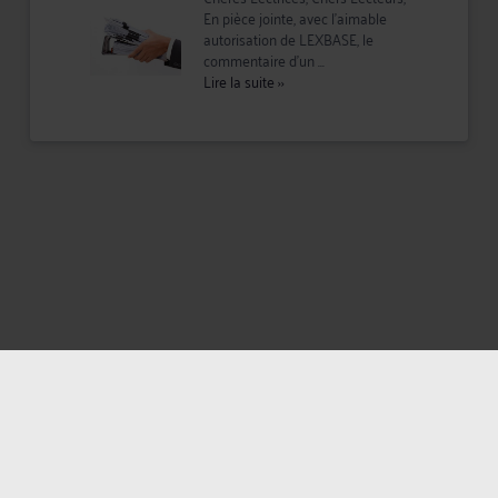
En pièce jointe, avec l'aimable
autorisation de LEXBASE, le
commentaire d'un ...
Lire la suite
››
Mentions légales
Politique de confidentialité
Politique des cookies
CGU avocat