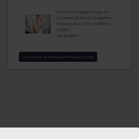
Le contrat d’apprentissage est
un contrat de travail dérogatoire.
Il répond donc à des conditions
strictes ...
Lire la suite
››
Voir le blog de Maître Jean-Philippe Schmitt