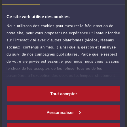
Payer
Ce site web utilise des cookies
Nous utilisons des cookies pour mesurer la fréquentation de
notre site, pour vous proposer une expérience utilisateur fondée
Compétences
sur l’interactivité avec d’autres plateformes (vidéos, réseaux
sociaux, contenus animés…) ainsi que la gestion et l’analyse
Droit du travail
du suivi de nos campagnes publicitaires. Parce que le respect
de votre vie privée est essentiel pour nous, nous vous laissons
le choix de les accepter, de les refuser tous ou de les
Droit de la famille, des personnes et de leur patrimoine
paramétrer, à l’exception des cookies techniques strictement
nécessaires au fonctionnement du site.
Tout accepter
Langues
Personnaliser