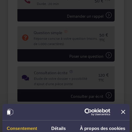
50 €
Durée : 20 min
Le cabinet travaille avec diligence et transparence.
Demander un rappel
Pour le contacter :
1, Bd Georges Clemenceau
21000 DIJON
Question simple
50 €
Tèl. 03.80.69.59.59
Réponse concise à votre question (moins
Fax 03.80.69.47.85
TTC
de 1.000 caractères)
secretariat@avocat-schmitt.com
Poser une question
Consultation écrite
120 €
Etude de votre dossier + possibilité
TTC
d'ajout d'une pièce jointe
Consulter par écrit
Payer des honoraires ou une facture
Vous souhaitez payer une facture ou des
honoraires à l’avocat par Carte Bancaire.
Consentement
Détails
À propos des cookies