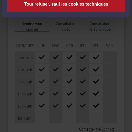
Tout refuser, sauf les cookies techniques
Disponibilités
Rendez-vous
Consultation
Consultation
cabinet
vidéo
téléphonique
HORAIRES
LUN
MAR
MER
JEU
VEN
SAM
08h - 10h
10h - 12h
12h - 14h
14h - 16h
16h - 18h
18h - 20h
Contacter Me Schmitt