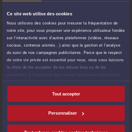
TTC
de 1.000 caractères)
Ce site web utilise des cookies
Poser une question
Nous utilisons des cookies pour mesurer la fréquentation de
notre site, pour vous proposer une expérience utilisateur fondée
Consultation écrite
150 €
sur l’interactivité avec d’autres plateformes (vidéos, réseaux
Etude de votre dossier + possibilité
TTC
d'ajout d'une pièce jointe
sociaux, contenus animés…) ainsi que la gestion et l’analyse
du suivi de nos campagnes publicitaires. Parce que le respect
Consulter par écrit
de votre vie privée est essentiel pour nous, nous vous laissons
le choix de les accepter, de les refuser tous ou de les
paramétrer, à l’exception des cookies techniques strictement
nécessaires au fonctionnement du site.
Compétences
Tout accepter
Droit de la famille, des personnes et de leur patrimoine
Personnaliser
Droit pénal