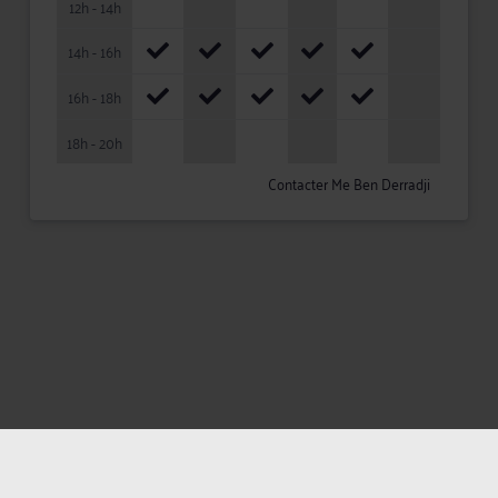
12h - 14h
14h - 16h
16h - 18h
18h - 20h
Contacter Me Ben Derradji
Mentions légales