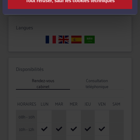
Tout refuser, sauf les cookies techniques
Langues
Disponibilités
Rendez-vous
Consultation
cabinet
téléphonique
HORAIRES
LUN
MAR
MER
JEU
VEN
SAM
08h - 10h
10h - 12h