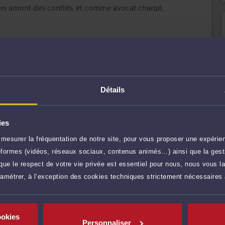
 en amont des conflits, et comme avocat chargé
naux, que ce soit en défense, ou pour engager une
lière à l'écoute et au dialogue, et vous aide à faire
uridique.
r plus
Détails
90 €
TTC
Prendre RDV
ies
90 €
TTC
Prendre RDV
mesurer la fréquentation de notre site, pour vous proposer une expérien
ateformes (vidéos, réseaux sociaux, contenus animés…) ainsi que la gesti
ue le respect de votre vie privée est essentiel pour nous, nous vous la
90 €
TTC
Demander un rappel
ramétrer, à l’exception des cookies techniques strictement nécessaires
50 €
TTC
Poser une question
ookies
res)
Personnaliser