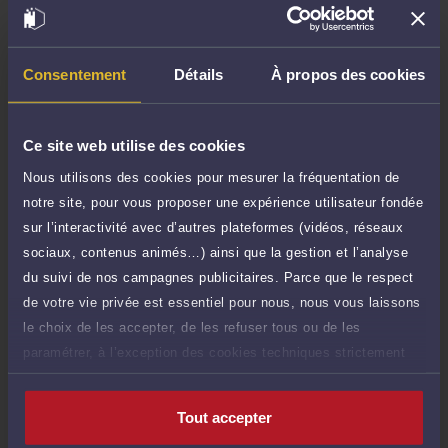
TTC
90 €
Durée : 30 min
Demander un rappel
Consentement
Détails
À propos des cookies
Question simple
50 €
Réponse concise à votre question (moins
TTC
Ce site web utilise des cookies
de 1.000 caractères)
Nous utilisons des cookies pour mesurer la fréquentation de
Poser une question
notre site, pour vous proposer une expérience utilisateur fondée
sur l’interactivité avec d’autres plateformes (vidéos, réseaux
Consultation écrite
250 €
sociaux, contenus animés…) ainsi que la gestion et l’analyse
Etude de votre dossier + possibilité
TTC
du suivi de nos campagnes publicitaires. Parce que le respect
d'ajout d'une pièce jointe
de votre vie privée est essentiel pour nous, nous vous laissons
Consulter par écrit
le choix de les accepter, de les refuser tous ou de les
paramétrer, à l’exception des cookies techniques strictement
nécessaires au fonctionnement du site.
Tout accepter