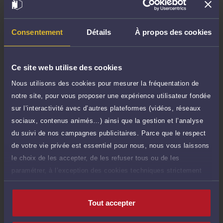
Demander un rappel
Consentement
Détails
À propos des cookies
Consultation écrite
180 €
Etude de votre dossier + possibilité
TTC
d'ajout d'une pièce jointe
Ce site web utilise des cookies
Nous utilisons des cookies pour mesurer la fréquentation de
Consulter par écrit
notre site, pour vous proposer une expérience utilisateur fondée
sur l’interactivité avec d’autres plateformes (vidéos, réseaux
Payer des honoraires ou une facture
sociaux, contenus animés…) ainsi que la gestion et l’analyse
Vous souhaitez payer une facture ou des
honoraires à l’avocat par Carte Bancaire.
du suivi de nos campagnes publicitaires. Parce que le respect
de votre vie privée est essentiel pour nous, nous vous laissons
Payer
le choix de les accepter, de les refuser tous ou de les
paramétrer, à l’exception des cookies techniques strictement
nécessaires au fonctionnement du site.
Tout accepter
Compétences