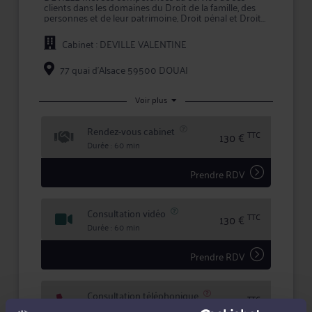
clients dans les domaines du Droit de la famille, des
personnes et de leur patrimoine, Droit pénal et Droit
du travail et social.
Cabinet : DEVILLE VALENTINE
L'approche personnalisée mise en oeuvre par Me
DEVILLE permet d'assurer une prestation de conseil à
valeur ajoutée et une représentation en justice de
77 quai d'Alsace 59500 DOUAI
qualité devant les tribunaux.
Maître DEVILLE s'efforce de créer une relation de
Voir plus
confiance et de transparence avec ses clients pour
mettre en oeuvre la meilleure stratégie possible, et
Rendez-vous cabinet
lors de litiges, défendre leurs intérêts avec ténacité et
TTC
130 €
efficacité.
Durée : 60 min
Prendre RDV
Consultation vidéo
TTC
130 €
Durée : 60 min
Prendre RDV
Consultation téléphonique
TTC
130 €
Durée : 60 min