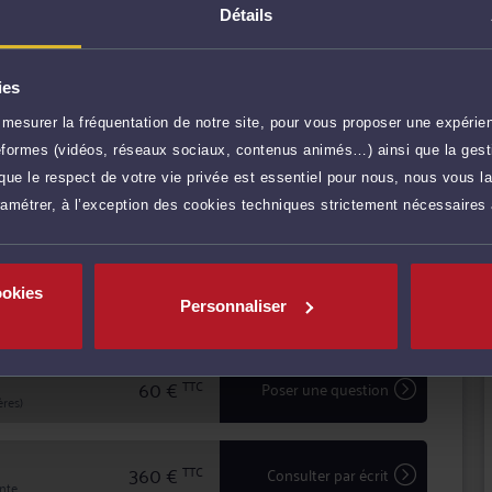
Détails
mont des conflits, et comme avocat chargé d'assurer la
 soit en défense, ou pour engager une procédure contre
ies
arence avec ses clients pour mettre en
mesurer la fréquentation de notre site, pour vous proposer une expérien
, défendre leurs intérêts avec ténacité et efficacité.
r plus
ateformes (vidéos, réseaux sociaux, contenus animés…) ainsi que la gesti
ue le respect de votre vie privée est essentiel pour nous, nous vous la
ramétrer, à l’exception des cookies techniques strictement nécessaires
120 €
TTC
Prendre RDV
ookies
40 €
TTC
Demander un rappel
Personnaliser
60 €
TTC
Poser une question
res)
360 €
TTC
Consulter par écrit
inte