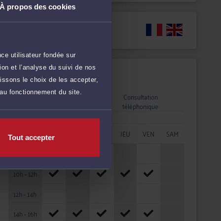
À propos des cookies
Langues
ce utilisateur fondée sur
on et l’analyse du suivi de nos
Disponibilités
issons le choix de les accepter,
 au fonctionnement du site.
Rendez-vous
Consultation
cabinet
téléphonique
HORAIRES
LUN
MAR
MER
JEU
VEN
SAM
Tout accepter
08h - 10h
10h - 12h
12h - 14h
14h - 16h