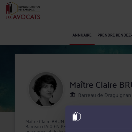
ANNUAIRE
PRENDRE RENDEZ
Maître Claire B
Barreau de Draguignan 
Maître Claire BRUN est inscrit au Barreau de DRAGU
Barreau d'AIX EN PROVENCE. Ses domaines de compéte
personnes et de leur patrimoine, Droit pénal (majeurs, m