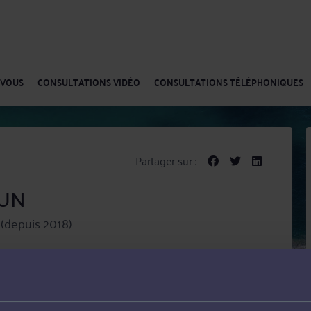
-VOUS
CONSULTATIONS VIDÉO
CONSULTATIONS TÉLÉPHONIQUES
Partager sur :
RUN
(depuis 2018)
IGNAN après près de six années passées au sein du
nces principaux sont en Droit de la famille, des
ineurs, partie civile), Droit routier et de la circulation