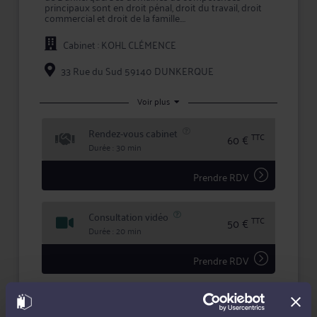
principaux sont en droit pénal, droit du travail, droit
commercial et droit de la famille.
Maître KOHL apporte à ses clients la compétence et la
Cabinet : KOHL CLÉMENCE
réactivité indispensables à leur information et à la
défense de leurs intérêts, tant en conseil que lors
d'une procédure judiciaire.
33 Rue du Sud 59140 DUNKERQUE
En confiant un dossier à Maître KOHL, vous bénéficiez
d'une confidentialité totale dans le traitement de
Voir plus
votre dossier et des garanties qu'offre la profession
d'avocat en matière d'expertise et de sécurité.
Rendez-vous cabinet
TTC
60 €
Durée : 30 min
Prendre RDV
Consultation vidéo
TTC
50 €
Durée : 20 min
Prendre RDV
Consultation téléphonique
TTC
50 €
Durée : 20 min