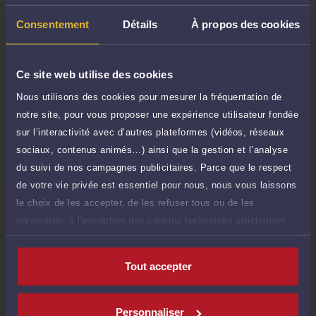
Demander un rappel
Consentement
Détails
À propos des cookies
Question simple
35 €
Ce site web utilise des cookies
Réponse concise à votre question (moins
TTC
de 1.000 caractères)
Nous utilisons des cookies pour mesurer la fréquentation de
notre site, pour vous proposer une expérience utilisateur fondée
Poser une question
sur l’interactivité avec d’autres plateformes (vidéos, réseaux
sociaux, contenus animés…) ainsi que la gestion et l’analyse
Consultation écrite
150 €
du suivi de nos campagnes publicitaires. Parce que le respect
Etude de votre dossier + possibilité
TTC
de votre vie privée est essentiel pour nous, nous vous laissons
d'ajout d'une pièce jointe
le choix de les accepter, de les refuser tous ou de les
Consulter par écrit
paramétrer, à l’exception des cookies techniques strictement
nécessaires au fonctionnement du site.
Tout accepter
Compétences
Personnaliser