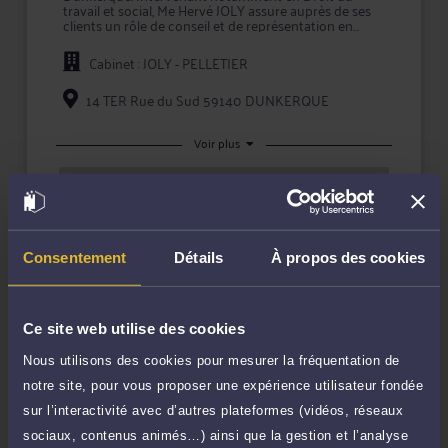
travail et social, Me Hervé JOLY assure auprès de ses
clients un rôle de conseil et de représentation en
justice.
Cabinet : JOLY - PELLETIER
L'approche personnalisée mise en oeuvre par Me
JOLY permet d'assurer une prestation de conseil à
valeur ajoutée et une représentation en justice de
14 TER Rue du Sud 59140 DUNKERQUE
qualité devant les tribunaux.
Maître JOLY s'efforce de créer une relation de
Voir plus
confiance et de transparence avec ses clients pour
mettre en oeuvre la meilleure stratégie possible, et
Rendez-vous cabinet
lors de litiges, défendre leurs intérêts avec ténacité et
TTC
0 €
efficacité.
Durée : 15 min
Prendre RDV
Consentement
Détails
À propos des cookies
Ce site web utilise des cookies
Nous utilisons des cookies pour mesurer la fréquentation de
Compétences
notre site, pour vous proposer une expérience utilisateur fondée
sur l’interactivité avec d’autres plateformes (vidéos, réseaux
Droit du travail
sociaux, contenus animés…) ainsi que la gestion et l’analyse