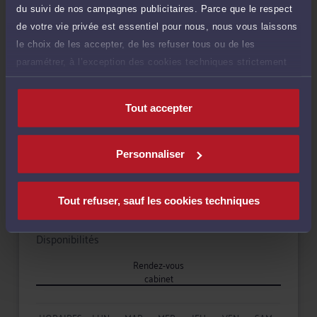
du suivi de nos campagnes publicitaires. Parce que le respect
Droit de la famille, des personnes et de leur patrimoine
de votre vie privée est essentiel pour nous, nous vous laissons
le choix de les accepter, de les refuser tous ou de les
paramétrer, à l’exception des cookies techniques strictement
Droit du crédit et de la consommation
nécessaires au fonctionnement du site.
Tout accepter
Langues
Personnaliser
Tout refuser, sauf les cookies techniques
Disponibilités
Rendez-vous
cabinet