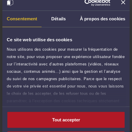
Demander un rappel
Consentement
Détails
À propos des cookies
Question simple
40 €
Réponse concise à votre question (moins
TTC
de 1.000 caractères)
Ce site web utilise des cookies
Nous utilisons des cookies pour mesurer la fréquentation de
Poser une question
notre site, pour vous proposer une expérience utilisateur fondée
sur l’interactivité avec d’autres plateformes (vidéos, réseaux
Consultation écrite
150 €
sociaux, contenus animés…) ainsi que la gestion et l’analyse
Etude de votre dossier + possibilité
TTC
d'ajout d'une pièce jointe
du suivi de nos campagnes publicitaires. Parce que le respect
de votre vie privée est essentiel pour nous, nous vous laissons
Consulter par écrit
le choix de les accepter, de les refuser tous ou de les
paramétrer, à l’exception des cookies techniques strictement
nécessaires au fonctionnement du site.
Tout accepter
Compétences