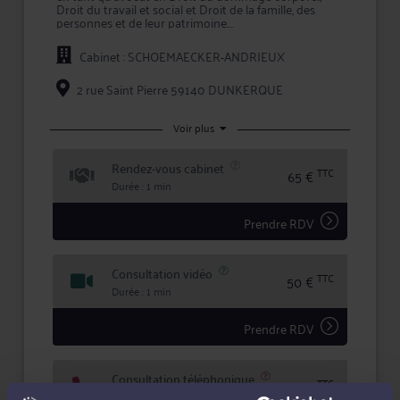
Droit du travail et social et Droit de la famille, des
personnes et de leur patrimoine.
Pour toute problématique dans ses champs de
Cabinet : SCHOEMAECKER-ANDRIEUX
compétence, Me SCHOEMAECKER vous conseille
efficacement et vous assiste en justice, que ce soit en
demande ou pour défendre vos intérêts.
2 rue Saint Pierre 59140 DUNKERQUE
Maître SCHOEMAECKER s'efforce de créer une
relation de confiance et de transparence avec ses
Voir plus
clients pour mettre en oeuvre la meilleure stratégie
possible, et lors de litiges, défendre leurs intérêts avec
Rendez-vous cabinet
ténacité et efficacité.
TTC
65 €
Durée : 1 min
Prendre RDV
Consultation vidéo
TTC
50 €
Durée : 1 min
Prendre RDV
Consultation téléphonique
TTC
50 €
Durée : 1 min