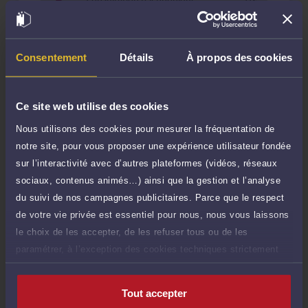
TTC
60 €
compétences.
Durée : 15 min
Naturellement attiré par les contentieux techniques
et juridiques, j’ai pris en charge les dossiers dans
Demander un rappel
lesquels le contrat est roi : le droit bancaire et du
crédit, le droit des assurances, le droit du bail,
Consentement
Détails
À propos des cookies
l'immobilier ou encore la construction."
Question simple
180 €
Réponse concise à votre question (moins
TTC
de 1.000 caractères)
Ce site web utilise des cookies
Nous utilisons des cookies pour mesurer la fréquentation de
Poser une question
notre site, pour vous proposer une expérience utilisateur fondée
sur l’interactivité avec d’autres plateformes (vidéos, réseaux
Consultation écrite
360 €
sociaux, contenus animés…) ainsi que la gestion et l’analyse
Etude de votre dossier + possibilité
TTC
d'ajout d'une pièce jointe
du suivi de nos campagnes publicitaires. Parce que le respect
de votre vie privée est essentiel pour nous, nous vous laissons
Consulter par écrit
le choix de les accepter, de les refuser tous ou de les
paramétrer, à l’exception des cookies techniques strictement
Voir sa Grille indicative des Honoraires
nécessaires au fonctionnement du site.
Tout accepter