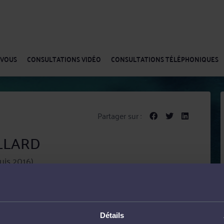
-VOUS
CONSULTATIONS VIDÉO
CONSULTATIONS TÉLÉPHONIQUES
Partager sur :
ILLARD
uis 2016)
cat en droit du travail et droit pénal.
Détails
 prestations de conseil, comme les consultations