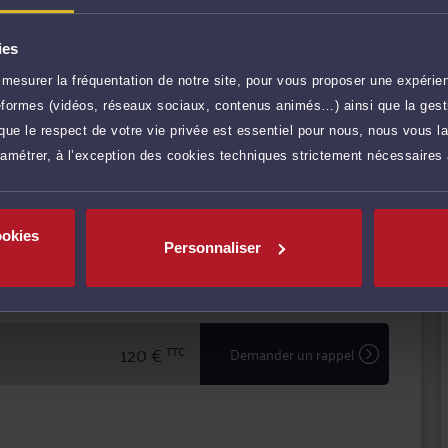
procédure, en passant par la prise en charge des
ies
hacun de ses clients en leur garantissant expertise
 traitement de leur dossier.
mesurer la fréquentation de notre site, pour vous proposer une expérien
ateformes (vidéos, réseaux sociaux, contenus animés…) ainsi que la gesti
ue le respect de votre vie privée est essentiel pour nous, nous vous la
r plus
ramétrer, à l’exception des cookies techniques strictement nécessaires
120 €
TTC
Prendre RDV
ookies
Personnaliser
120 €
TTC
Prendre RDV
120 €
TTC
Demander un rappel