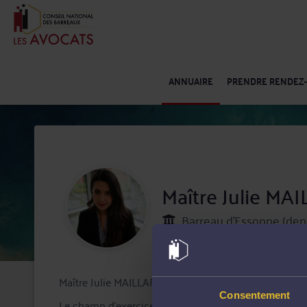
ANNUAIRE
PRENDRE RENDEZ
Maître Julie MA
Barreau d'Essonne (dep
Maître Julie MAILLARD exerce à Etampes en tant qu'avo
Consentement
Le champ d'exercice de Maître MAILLARD s'étend des