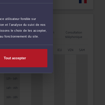
Langues
ce utilisateur fondée sur
Disponibilités
on et l’analyse du suivi de nos
issons le choix de les accepter,
Rendez-vous
Consultation
Consultation
cabinet
vidéo
téléphonique
 au fonctionnement du site.
HORAIRES
LUN
MAR
MER
JEU
VEN
SAM
Tout accepter
08h - 10h
10h - 12h
12h - 14h
14h - 16h
16h - 18h