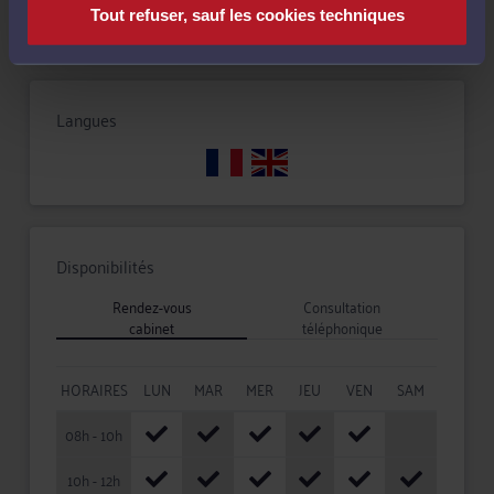
Tout refuser, sauf les cookies techniques
Langues
Disponibilités
Rendez-vous
Consultation
cabinet
téléphonique
HORAIRES
LUN
MAR
MER
JEU
VEN
SAM
08h - 10h
10h - 12h