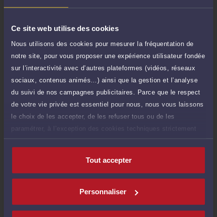
40 €
Réponse concise à votre question (moins
TTC
de 1.000 caractères)
Ce site web utilise des cookies
Poser une question
Nous utilisons des cookies pour mesurer la fréquentation de
notre site, pour vous proposer une expérience utilisateur fondée
Payer des honoraires ou une facture
sur l’interactivité avec d’autres plateformes (vidéos, réseaux
Vous souhaitez payer une facture ou des
sociaux, contenus animés…) ainsi que la gestion et l’analyse
honoraires à l’avocat par Carte Bancaire.
du suivi de nos campagnes publicitaires. Parce que le respect
Payer
de votre vie privée est essentiel pour nous, nous vous laissons
le choix de les accepter, de les refuser tous ou de les
paramétrer, à l’exception des cookies techniques strictement
nécessaires au fonctionnement du site.
Compétences
Tout accepter
Droit de la sécurité sociale et de la protection sociale
Personnaliser
Droit du travail