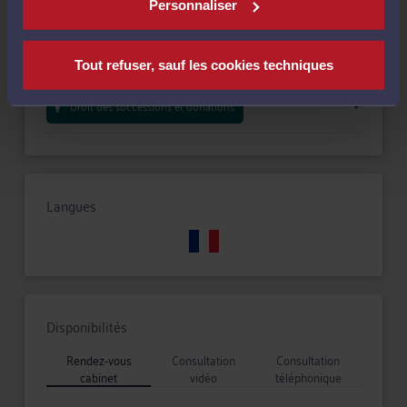
Compétences
Personnaliser
Droit commercial, des affaires et de la concurrence
Tout refuser, sauf les cookies techniques
Droit des successions et donations
Langues
Disponibilités
Rendez-vous
Consultation
Consultation
cabinet
vidéo
téléphonique