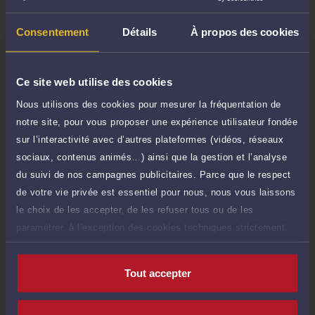
TTC
90 €
Durée : 15 min
Consentement
Détails
À propos des cookies
Demander un rappel
Question simple
Ce site web utilise des cookies
50 €
Réponse concise à votre question (moins
TTC
Nous utilisons des cookies pour mesurer la fréquentation de
de 1.000 caractères)
notre site, pour vous proposer une expérience utilisateur fondée
Poser une question
sur l’interactivité avec d’autres plateformes (vidéos, réseaux
sociaux, contenus animés…) ainsi que la gestion et l’analyse
Consultation écrite
du suivi de nos campagnes publicitaires. Parce que le respect
180 €
Etude de votre dossier + possibilité
TTC
de votre vie privée est essentiel pour nous, nous vous laissons
d'ajout d'une pièce jointe
le choix de les accepter, de les refuser tous ou de les
paramétrer, à l’exception des cookies techniques strictement
Consulter par écrit
nécessaires au fonctionnement du site.
Tout accepter