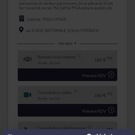
personnes et de leur patrimoine, Droit pénal et Droit
du travail et social, Me Cathia PIGA assure auprès de
ses clients un rôle de conseil et de représentation en
justice.
Cabinet : PIGA CATHIA
Le champ d'exercice de Maître PIGA s'étend des
prestations de conseil, comme les consultations
44 D RUE NATIONALE 57600 FORBACH
juridiques, aux mandats de représentation lors d'une
procédure, en passant par la prise en charge des
démarches et formalités afférentes à chaque dossier.
Voir plus
En confiant un dossier à Maître PIGA, vous bénéficiez
Rendez-vous cabinet
d'une confidentialité totale dans le traitement de
TTC
150 €
votre dossier et des garanties qu'offre la profession
Durée : 30 min
d'avocat en matière d'expertise et de sécurité.
Prendre RDV
Consultation vidéo
TTC
150 €
Durée : 30 min
Prendre RDV
Consultation téléphonique
TTC
150 €
Durée : 30 min