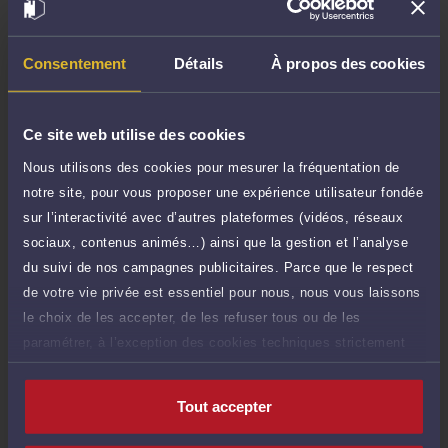
Demander un rappel
Consentement
Détails
À propos des cookies
Question simple
75 €
Réponse concise à votre question (moins
TTC
de 1.000 caractères)
Ce site web utilise des cookies
Nous utilisons des cookies pour mesurer la fréquentation de
Poser une question
notre site, pour vous proposer une expérience utilisateur fondée
sur l’interactivité avec d’autres plateformes (vidéos, réseaux
Consultation écrite
300 €
sociaux, contenus animés…) ainsi que la gestion et l’analyse
Etude de votre dossier + possibilité
TTC
d'ajout d'une pièce jointe
du suivi de nos campagnes publicitaires. Parce que le respect
de votre vie privée est essentiel pour nous, nous vous laissons
Consulter par écrit
le choix de les accepter, de les refuser tous ou de les
paramétrer, à l’exception des cookies techniques strictement
nécessaires au fonctionnement du site.
Tout accepter
Compétences