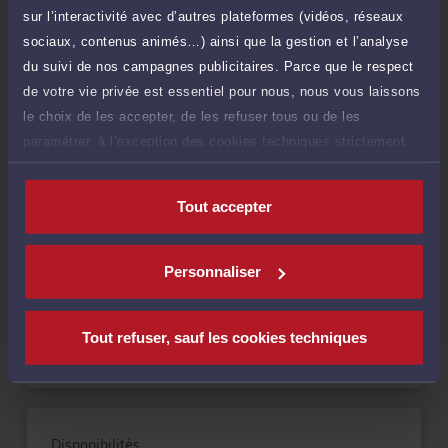
TTC
de 1.000 caractères)
sur l’interactivité avec d’autres plateformes (vidéos, réseaux
sociaux, contenus animés…) ainsi que la gestion et l’analyse
Poser une question
du suivi de nos campagnes publicitaires. Parce que le respect
de votre vie privée est essentiel pour nous, nous vous laissons
Consultation écrite
150 €
le choix de les accepter, de les refuser tous ou de les
Etude de votre dossier + possibilité
TTC
paramétrer, à l’exception des cookies techniques strictement
d'ajout d'une pièce jointe
nécessaires au fonctionnement du site.
Consulter par écrit
Tout accepter
Personnaliser
Langues
Tout refuser, sauf les cookies techniques
Disponibilités