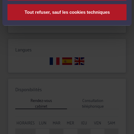
Tout refuser, sauf les cookies techniques
Droit pénal
Langues
Disponibilités
Rendez-vous
Consultation
cabinet
téléphonique
HORAIRES
LUN
MAR
MER
JEU
VEN
SAM