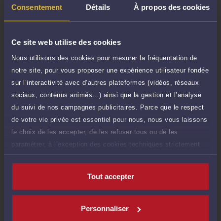
TTC
de 1.000 caractères)
Consentement
Détails
À propos des cookies
Poser une question
Ce site web utilise des cookies
Consultation écrite
200 €
Nous utilisons des cookies pour mesurer la fréquentation de
Etude de votre dossier + possibilité
TTC
notre site, pour vous proposer une expérience utilisateur fondée
d'ajout d'une pièce jointe
sur l’interactivité avec d’autres plateformes (vidéos, réseaux
Consulter par écrit
sociaux, contenus animés…) ainsi que la gestion et l’analyse
du suivi de nos campagnes publicitaires. Parce que le respect
Voir sa Grille indicative des Honoraires
de votre vie privée est essentiel pour nous, nous vous laissons
le choix de les accepter, de les refuser tous ou de les
paramétrer, à l’exception des cookies techniques strictement
nécessaires au fonctionnement du site.
Compétences
Tout accepter
Droit immobilier
Personnaliser
Droit de la famille, des personnes et de leur patrimoine