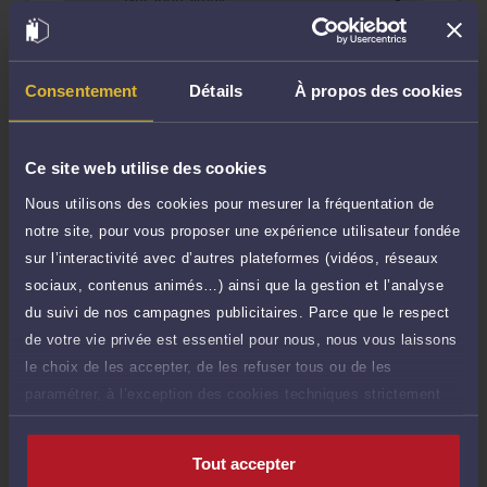
150 €
Réponse concise à votre question (moins
TTC
de 1.000 caractères)
Poser une question
Consentement
Détails
À propos des cookies
Consultation écrite
400 €
Etude de votre dossier + possibilité
Ce site web utilise des cookies
TTC
d'ajout d'une pièce jointe
Nous utilisons des cookies pour mesurer la fréquentation de
Consulter par écrit
notre site, pour vous proposer une expérience utilisateur fondée
sur l’interactivité avec d’autres plateformes (vidéos, réseaux
sociaux, contenus animés…) ainsi que la gestion et l’analyse
Payer des honoraires ou une facture
Vous souhaitez payer une facture ou des
du suivi de nos campagnes publicitaires. Parce que le respect
honoraires à l’avocat par Carte Bancaire.
de votre vie privée est essentiel pour nous, nous vous laissons
le choix de les accepter, de les refuser tous ou de les
Payer
paramétrer, à l’exception des cookies techniques strictement
nécessaires au fonctionnement du site.
Tout accepter