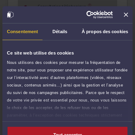
Consultation téléphonique
TTC
300 €
Durée : 60 min
Demander un rappel
Consentement
Détails
À propos des cookies
Question simple
150 €
Réponse concise à votre question (moins
TTC
de 1.000 caractères)
Ce site web utilise des cookies
Nous utilisons des cookies pour mesurer la fréquentation de
Poser une question
notre site, pour vous proposer une expérience utilisateur fondée
sur l’interactivité avec d’autres plateformes (vidéos, réseaux
Consultation écrite
300 €
sociaux, contenus animés…) ainsi que la gestion et l’analyse
Etude de votre dossier + possibilité
TTC
du suivi de nos campagnes publicitaires. Parce que le respect
d'ajout d'une pièce jointe
de votre vie privée est essentiel pour nous, nous vous laissons
Consulter par écrit
le choix de les accepter, de les refuser tous ou de les
paramétrer, à l’exception des cookies techniques strictement
Voir sa Grille indicative des Honoraires
nécessaires au fonctionnement du site.
Tout accepter