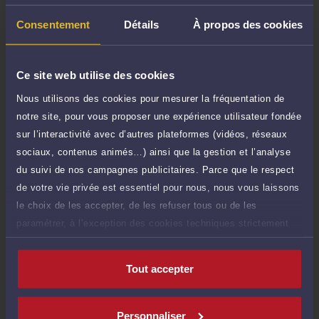
Demander un rappel
Consentement
Détails
À propos des cookies
Question simple
25 €
Ce site web utilise des cookies
Réponse concise à votre question (moins
TTC
de 1.000 caractères)
Nous utilisons des cookies pour mesurer la fréquentation de
notre site, pour vous proposer une expérience utilisateur fondée
Poser une question
sur l’interactivité avec d’autres plateformes (vidéos, réseaux
sociaux, contenus animés…) ainsi que la gestion et l’analyse
Consultation écrite
200 €
du suivi de nos campagnes publicitaires. Parce que le respect
Etude de votre dossier + possibilité
TTC
de votre vie privée est essentiel pour nous, nous vous laissons
d'ajout d'une pièce jointe
le choix de les accepter, de les refuser tous ou de les
Consulter par écrit
paramétrer, à l’exception des cookies techniques strictement
nécessaires au fonctionnement du site.
Tout accepter
Compétences
Personnaliser