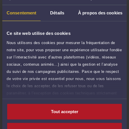
TTC
50 €
Durée : 30 min
Consentement
Détails
À propos des cookies
Demander un rappel
Question simple
Ce site web utilise des cookies
95 €
Réponse concise à votre question (moins
TTC
Nous utilisons des cookies pour mesurer la fréquentation de
de 1.000 caractères)
notre site, pour vous proposer une expérience utilisateur fondée
Poser une question
sur l’interactivité avec d’autres plateformes (vidéos, réseaux
sociaux, contenus animés…) ainsi que la gestion et l’analyse
Consultation écrite
du suivi de nos campagnes publicitaires. Parce que le respect
360 €
Etude de votre dossier + possibilité
TTC
de votre vie privée est essentiel pour nous, nous vous laissons
d'ajout d'une pièce jointe
le choix de les accepter, de les refuser tous ou de les
paramétrer, à l’exception des cookies techniques strictement
Consulter par écrit
nécessaires au fonctionnement du site.
Tout accepter