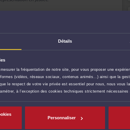
n amont des conflits, et comme avocat chargé d'assurer
 ce soit en défense, ou pour engager une procédure
 intérêts à Me SOULIAC, vous bénéficiez d'une écoute
identialité dans le traitement de votre dossier.
r plus
Détails
50 €
TTC
Prendre RDV
ies
mesurer la fréquentation de notre site, pour vous proposer une expérien
ateformes (vidéos, réseaux sociaux, contenus animés…) ainsi que la gesti
50 €
TTC
Prendre RDV
ue le respect de votre vie privée est essentiel pour nous, nous vous la
ramétrer, à l’exception des cookies techniques strictement nécessaires
50 €
TTC
Demander un rappel
ookies
Personnaliser
40 €
TTC
Poser une question
res)