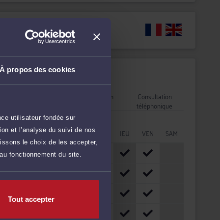
Langues
À propos des cookies
Disponibilités
Rendez-vous
Consultation
Consultation
cabinet
vidéo
téléphonique
ce utilisateur fondée sur
on et l’analyse du suivi de nos
HORAIRES
LUN
MAR
MER
JEU
VEN
SAM
issons le choix de les accepter,
08h - 10h
 au fonctionnement du site.
10h - 12h
12h - 14h
Tout accepter
14h - 16h