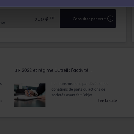
200 €
TTC
Consulter par écrit
inte
LFR 2022 et régime Dutreil : l'activité ...
rs
Les transmissions par décès et les
donations de parts ou actions de
sociétés ayant fait l’objet ...
e
››
Lire la suite
››