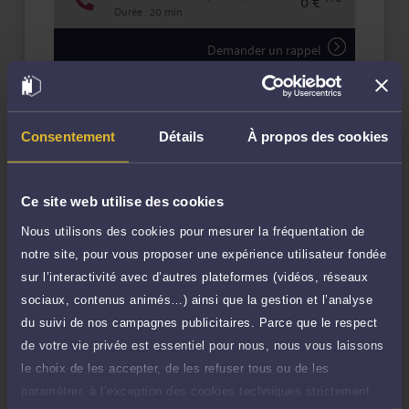
0 €
Durée : 20 min
Demander un rappel
Question simple
0 €
Réponse concise à votre question (moins
TTC
de 1.000 caractères)
Consentement
Détails
À propos des cookies
Poser une question
Ce site web utilise des cookies
Consultation écrite
0 €
Nous utilisons des cookies pour mesurer la fréquentation de
Etude de votre dossier + possibilité d'ajout
TTC
notre site, pour vous proposer une expérience utilisateur fondée
d'une pièce jointe
sur l’interactivité avec d’autres plateformes (vidéos, réseaux
Consulter par écrit
sociaux, contenus animés…) ainsi que la gestion et l’analyse
du suivi de nos campagnes publicitaires. Parce que le respect
Voir sa Grille indicative des Honoraires
de votre vie privée est essentiel pour nous, nous vous laissons
Payer des honoraires ou une facture
le choix de les accepter, de les refuser tous ou de les
Vous souhaitez payer une facture ou des
paramétrer, à l’exception des cookies techniques strictement
honoraires à l’avocat par Carte Bancaire.