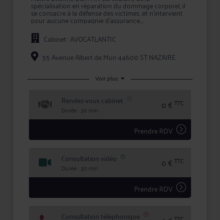
spécialisation en réparation du dommage corporel, il
se consacre à la défense des victimes. et n'intervient
pour aucune compagnie d'assurance.
Le premier rendez-vous ne donne pas lieu à
Cabinet : AVOCATLANTIC
facturation.
55 Avenue Albert de Mun 44600 ST NAZAIRE
Voir plus
Rendez-vous cabinet
TTC
0 €
Durée : 30 min
Prendre RDV
Consultation vidéo
TTC
0 €
Durée : 30 min
Prendre RDV
Consultation téléphonique
TTC