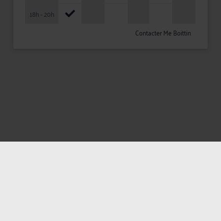
18h - 20h
Contacter Me Boittin
Mentions légales
Politique de confidentialité
Politique des cookies
CGU avocat
CGUV Utilisateurs
Plan du site