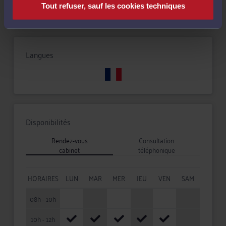
Tout refuser, sauf les cookies techniques
Langues
Disponibilités
Rendez-vous
Consultation
cabinet
téléphonique
HORAIRES
LUN
MAR
MER
JEU
VEN
SAM
08h - 10h
10h - 12h