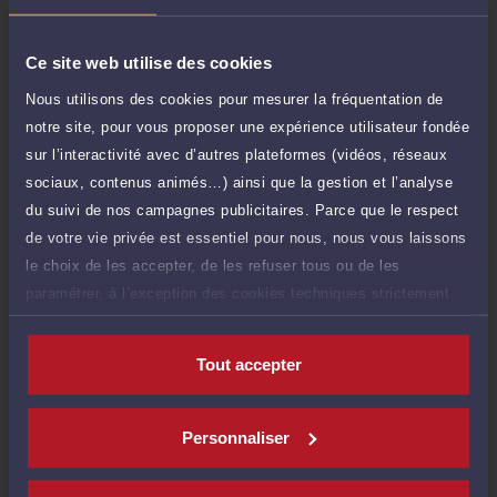
50 €
Réponse concise à votre question (moins
TTC
de 1.000 caractères)
Ce site web utilise des cookies
Poser une question
Nous utilisons des cookies pour mesurer la fréquentation de
notre site, pour vous proposer une expérience utilisateur fondée
Consultation écrite
150 €
sur l’interactivité avec d’autres plateformes (vidéos, réseaux
Etude de votre dossier + possibilité
TTC
sociaux, contenus animés…) ainsi que la gestion et l’analyse
d'ajout d'une pièce jointe
du suivi de nos campagnes publicitaires. Parce que le respect
Consulter par écrit
de votre vie privée est essentiel pour nous, nous vous laissons
le choix de les accepter, de les refuser tous ou de les
paramétrer, à l’exception des cookies techniques strictement
nécessaires au fonctionnement du site.
Compétences
Tout accepter
Procédure civile
Personnaliser
Droit de la sécurité sociale et de la protection sociale