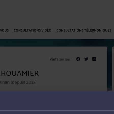
-VOUS
CONSULTATIONS VIDÉO
CONSULTATIONS TÉLÉPHONIQUES
Partager sur :
n CHOUAMIER
inan (depuis 2013)
NT MALO – DINAN est titulaire d’un Master 2
rciales de l’Université Paris V René Descartes (devenue
 Droit du Multimédia et de l’Informatique de l’Université