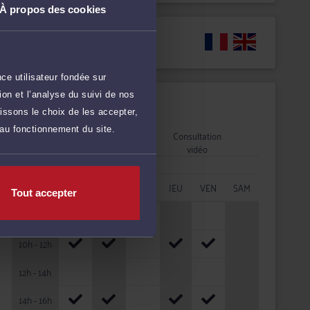
À propos des cookies
Langues
ce utilisateur fondée sur
on et l’analyse du suivi de nos
Disponibilités
issons le choix de les accepter,
 au fonctionnement du site.
Rendez-vous
Consultation
cabinet
vidéo
HORAIRES
LUN
MAR
MER
JEU
VEN
SAM
Tout accepter
08h - 10h
10h - 12h
12h - 14h
14h - 16h