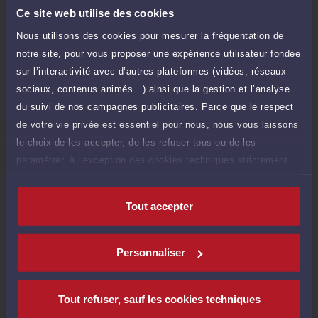
180 €
Etude de votre dossier + possibilité
Ce site web utilise des cookies
TTC
d'ajout d'une pièce jointe
Nous utilisons des cookies pour mesurer la fréquentation de
Consulter par écrit
notre site, pour vous proposer une expérience utilisateur fondée
sur l’interactivité avec d’autres plateformes (vidéos, réseaux
sociaux, contenus animés…) ainsi que la gestion et l’analyse
du suivi de nos campagnes publicitaires. Parce que le respect
de votre vie privée est essentiel pour nous, nous vous laissons
Compétences
le choix de les accepter, de les refuser tous ou de les
paramétrer, à l’exception des cookies techniques strictement
Droit du travail
nécessaires au fonctionnement du site.
Tout accepter
Droit de la sécurité sociale et de la protection sociale
Personnaliser
Procédure d'appel
Tout refuser, sauf les cookies techniques