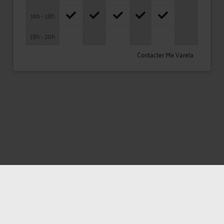
16h - 18h
18h - 20h
Contacter Me Varela
Mentions légales
Politique de confidentialité
Politique des cookies
CGU avocat