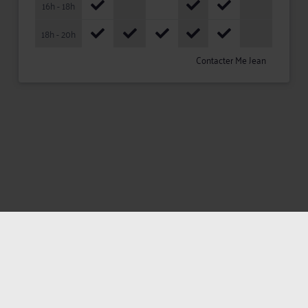
16h - 18h
18h - 20h
Contacter Me Jean
Mentions légales
Politique de confidentialité
Politique des cookies
CGU avocat
CGUV Utilisateurs