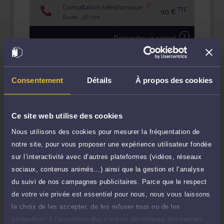
Consultation téléphonique
TTC
90 €
Durée : 30 min
Demander un rappel
Question simple
90 €
Réponse concise à votre question (moins
TTC
Consentement
Détails
À propos des cookies
de 1.000 caractères)
Poser une question
Ce site web utilise des cookies
Consultation écrite
Nous utilisons des cookies pour mesurer la fréquentation de
180 €
Etude de votre dossier + possibilité
notre site, pour vous proposer une expérience utilisateur fondée
TTC
d'ajout d'une pièce jointe
sur l’interactivité avec d’autres plateformes (vidéos, réseaux
sociaux, contenus animés…) ainsi que la gestion et l’analyse
Consulter par écrit
du suivi de nos campagnes publicitaires. Parce que le respect
de votre vie privée est essentiel pour nous, nous vous laissons
Payer des honoraires ou une facture
le choix de les accepter, de les refuser tous ou de les
Vous souhaitez payer une facture ou des
honoraires à l’avocat par Carte Bancaire.
paramétrer, à l’exception des cookies techniques strictement