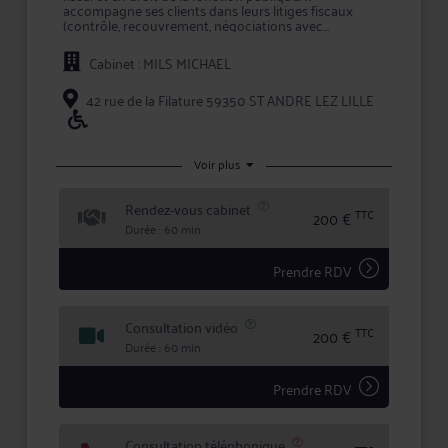
accompagne ses clients dans leurs litiges fiscaux
(contrôle, recouvrement, négociations avec
l'administration) et propose des conseils pour
optimiser leur situation fiscale.
Cabinet : MILS MICHAEL
42 rue de la Filature 59350 ST ANDRE LEZ LILLE
Voir plus
Rendez-vous cabinet
TTC
200 €
Durée : 60 min
Prendre RDV
Consultation vidéo
TTC
200 €
Durée : 60 min
Prendre RDV
Consultation téléphonique