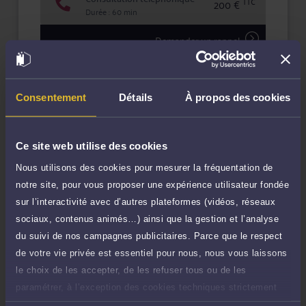
TTC
200 €
Durée : 60 min
Demander un rappel
Question simple
200 €
Réponse concise à votre question (moins
TTC
Consentement
Détails
À propos des cookies
de 1.000 caractères)
Poser une question
Ce site web utilise des cookies
Nous utilisons des cookies pour mesurer la fréquentation de
Consultation écrite
300 €
Etude de votre dossier + possibilité
notre site, pour vous proposer une expérience utilisateur fondée
TTC
d'ajout d'une pièce jointe
sur l’interactivité avec d’autres plateformes (vidéos, réseaux
sociaux, contenus animés…) ainsi que la gestion et l’analyse
Consulter par écrit
du suivi de nos campagnes publicitaires. Parce que le respect
de votre vie privée est essentiel pour nous, nous vous laissons
Payer des honoraires ou une facture
le choix de les accepter, de les refuser tous ou de les
Vous souhaitez payer une facture ou des
paramétrer, à l’exception des cookies techniques strictement
honoraires à l’avocat par Carte Bancaire.
nécessaires au fonctionnement du site.