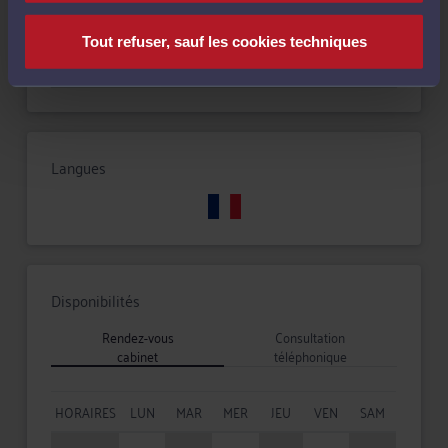
Tout refuser, sauf les cookies techniques
Droit routier et de la circulation routière
Langues
Disponibilités
Rendez-vous
Consultation
cabinet
téléphonique
HORAIRES
LUN
MAR
MER
JEU
VEN
SAM