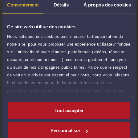
50 €
Réponse concise à votre question (moins
Consentement
Détails
À propos des cookies
TTC
de 1.000 caractères)
Poser une question
Ce site web utilise des cookies
Nous utilisons des cookies pour mesurer la fréquentation de
Consultation écrite
150 €
notre site, pour vous proposer une expérience utilisateur fondée
Etude de votre dossier + possibilité
TTC
d'ajout d'une pièce jointe
sur l’interactivité avec d’autres plateformes (vidéos, réseaux
sociaux, contenus animés…) ainsi que la gestion et l’analyse
Consulter par écrit
du suivi de nos campagnes publicitaires. Parce que le respect
de votre vie privée est essentiel pour nous, nous vous laissons
le choix de les accepter, de les refuser tous ou de les
paramétrer, à l’exception des cookies techniques strictement
nécessaires au fonctionnement du site.
Compétences
Tout accepter
Droit de la famille, des personnes et de leur patrimoine
Personnaliser
Droit pénal