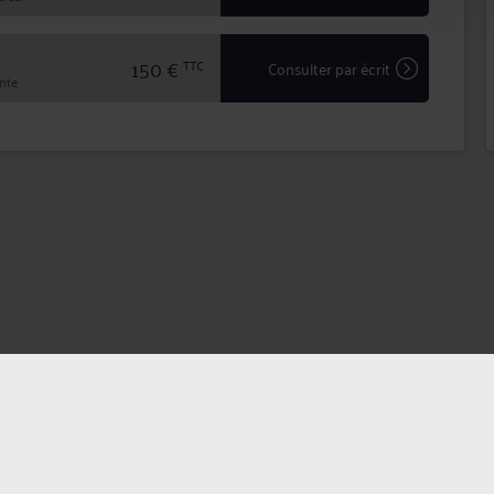
150 €
TTC
Consulter par écrit
inte