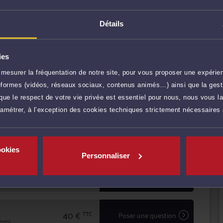
votre préjudice corporel suite à une infraction ou un
Détails
NNES
ies
r plus
mesurer la fréquentation de notre site, pour vous proposer une expérien
ateformes (vidéos, réseaux sociaux, contenus animés…) ainsi que la gesti
120 €
TTC
Prendre RDV
ue le respect de votre vie privée est essentiel pour nous, nous vous la
ramétrer, à l’exception des cookies techniques strictement nécessaires
120 €
TTC
Prendre RDV
ookies
Personnaliser
60 €
TTC
Demander un rappel
40 €
TTC
Poser une question
res)