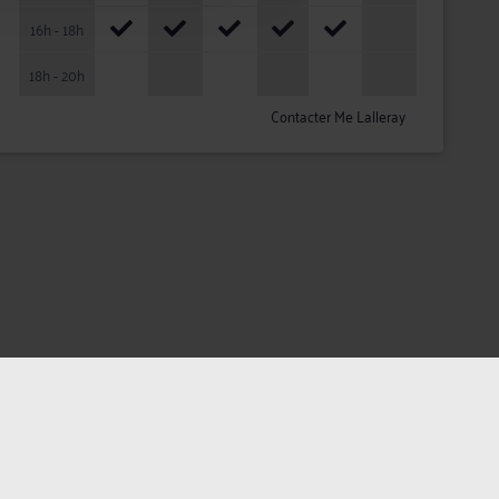
16h - 18h
18h - 20h
Contacter Me Lalleray