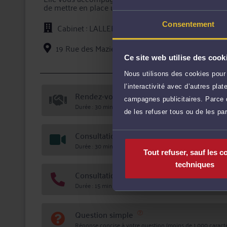
de mettre en place une procédure d'indemnisation de 
accident.
Consentement
Cabinet : LALLERAY PAULINE
19 Rue des Mazières 91000 EVRY COURCOURO
Ce site web utilise des cook
Voi
Nous utilisons des cookies pour 
l’interactivité avec d’autres pl
Rendez-vous cabinet
campagnes publicitaires. Parce q
Durée : 30 min
de les refuser tous ou de les pa
Consultation vidéo
Durée : 30 min
Tout refuser, sauf les c
techniques
Consultation téléphonique
Durée : 15 min
Question simple
Réponse concise à votre question (moins de 1.000 caractè