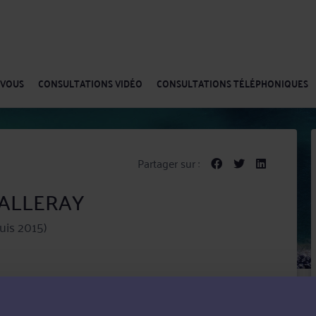
-VOUS
CONSULTATIONS VIDÉO
CONSULTATIONS TÉLÉPHONIQUES
Partager sur :
 LALLERAY
uis 2015)
Essonne depuis 2015.
s soyez victime ou mis en cause, majeur ou mineur.
ve devant le Juge des enfants, ou vous conseille afin