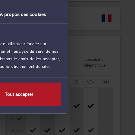
À propos des cookies
Langues
ce utilisateur fondée sur
Disponibilités
on et l’analyse du suivi de nos
Rendez-vous
Consultation
Consultation
issons le choix de les accepter,
cabinet
vidéo
téléphonique
 au fonctionnement du site.
HORAIRES
LUN
MAR
MER
JEU
VEN
SAM
08h - 10h
Tout accepter
10h - 12h
12h - 14h
14h - 16h