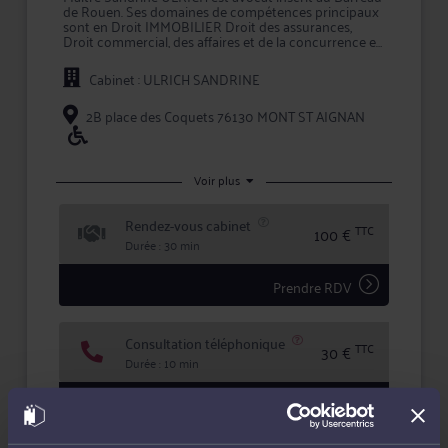
de Rouen. Ses domaines de compétences principaux
sont en Droit IMMOBILIER Droit des assurances,
Droit commercial, des affaires et de la concurrence et
Droit du crédit et de la consommation.
Cabinet : ULRICH SANDRINE
L'approche personnalisée mise en oeuvre par Me
ULRICH permet d'assurer une prestation de conseil à
valeur ajoutée et une représentation en justice de
2B place des Coquets 76130 MONT ST AIGNAN
qualité devant les tribunaux.
Maître ULRICH accorde une importance toute
particulière à l'écoute et au dialogue, et vous aide à
Voir plus
faire valoir vos droits en toute confidentialité et
sécurité juridique.
Rendez-vous cabinet
TTC
100 €
Durée : 30 min
Prendre RDV
Consultation téléphonique
TTC
30 €
Durée : 10 min
Demander un rappel