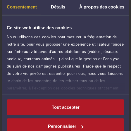
Question simple
25 €
Consentement
Détails
À propos des cookies
Réponse concise à votre question (moins
TTC
de 1.000 caractères)
Poser une question
Ce site web utilise des cookies
Nous utilisons des cookies pour mesurer la fréquentation de
Consultation écrite
180 €
notre site, pour vous proposer une expérience utilisateur fondée
Etude de votre dossier + possibilité
TTC
sur l’interactivité avec d’autres plateformes (vidéos, réseaux
d'ajout d'une pièce jointe
sociaux, contenus animés…) ainsi que la gestion et l’analyse
Consulter par écrit
du suivi de nos campagnes publicitaires. Parce que le respect
de votre vie privée est essentiel pour nous, nous vous laissons
le choix de les accepter, de les refuser tous ou de les
paramétrer, à l’exception des cookies techniques strictement
nécessaires au fonctionnement du site.
Compétences
Tout accepter
Droit immobilier
Personnaliser